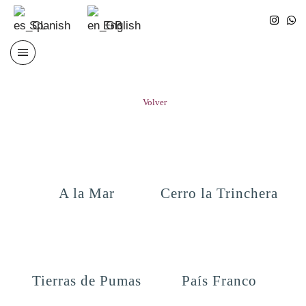
Spanish
English
Saltar
al
contenido
Volver
A la Mar
Cerro la Trinchera
Tierras de Pumas
País Franco