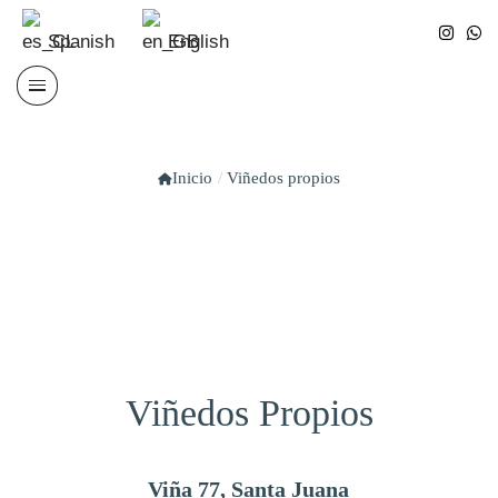
Spanish
English
Saltar
al
contenido
Inicio
/
Viñedos propios
Viñedos Propios
Viña 77, Santa Juana